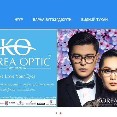
НҮҮР
БАРАА БҮТЭЭГДЭХҮҮН
БИДНИЙ ТУХАЙ