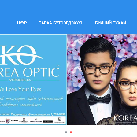
НҮҮР
БАРАА БҮТЭЭГДЭХҮҮН
БИДНИЙ ТУХАЙ