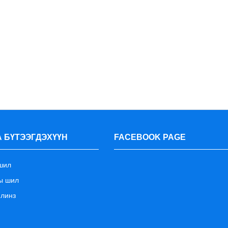
 БҮТЭЭГДЭХҮҮН
FACEBOOK PAGE
шил
ы шил
 линз