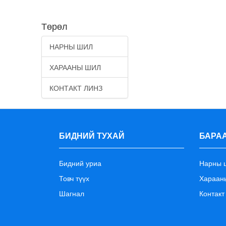
Төрөл
НАРНЫ ШИЛ
ХАРААНЫ ШИЛ
КОНТАКТ ЛИНЗ
БИДНИЙ ТУХАЙ
БАРАА
Бидний уриа
Нарны 
Товч түүх
Хараан
Шагнал
Контакт