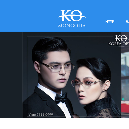
НҮҮР
Б