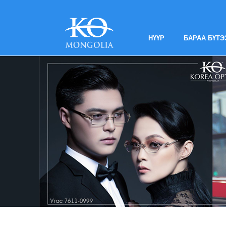
НҮҮР
БАРАА БҮТЭ